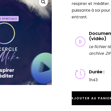
respirer et méditer
puissante à soi pour
entrant.
Document
(vidéo)
Le fichier 
archive .ZIP
Durée :
1h43
RESPIRER
–
AJOUTER AU PANIE
MÉDITER
-