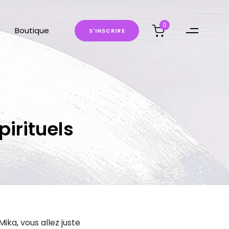
0
Boutique
S
'
I
N
S
C
R
I
R
E
pirituels
ika, vous allez juste