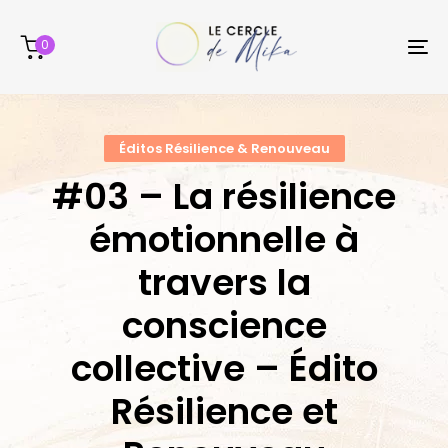
Skip
Skip
links
to
0
To
content
na
Éditos Résilience & Renouveau
#03 – La résilience
émotionnelle à
travers la
conscience
collective – Édito
Résilience et