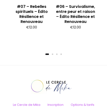
S –
 et
#07 – Rebelles
#06 – Survivalisme,
spirituels – Édito
entre peur et raison
Résilience et
– Édito Résilience et
Renouveau
Renouveau
€
12.00
€
12.00
Le Cercle de Mika
Inscription
Options & tarifs