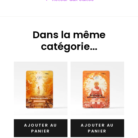
À
TRAVERS
LA
CONSCIENCE
COLLECTIVE
-
Dans la même
ÉDITO
RÉSILIENCE
catégorie...
ET
RENOUVEAU
QUANTITY
U
AJOUTER AU
AJOUTER AU
PANIER
PANIER