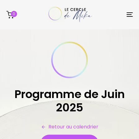
Skip
Skip
links
to
0
To
content
na
Programme de Juin
2025
Retour au calendrier