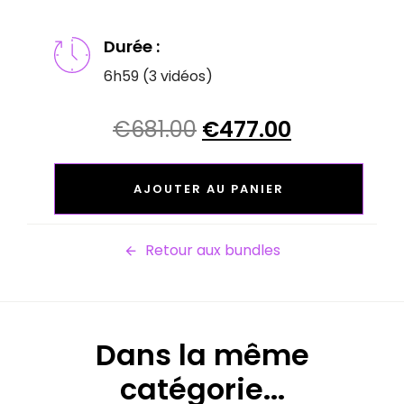
Durée :
6h59 (3 vidéos)
Le
Le
€
681.00
€
477.00
prix
prix
BUNDLE
initial
actuel
LIVES
AJOUTER AU PANIER
était :
est :
CERCLE
€681.00.
€477.00.
PRO
DE
Retour aux bundles
2024
QUANTITY
Dans la même
catégorie...