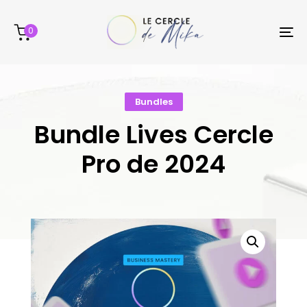
Skip
Skip
links
to
0
To
content
na
Bundles
Bundle Lives Cercle
Pro de 2024