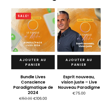
SALE!
U
AJOUTER AU
AJOUTER AU
PANIER
PANIER
,
ve
Bundle Lives
Esprit nouveau,
igme
Conscience
vision juste – Live
Paradigmatique de
Nouveau Paradigme
2024
€
75.00
Le
Le
€
106.00
€
150.00
prix
prix
initial
actuel