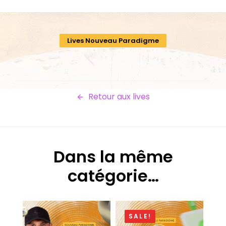
Skip
Skip
links
to
content
Lives Nouveau Paradigme
Retour aux lives
Dans la même
catégorie…
SALE!