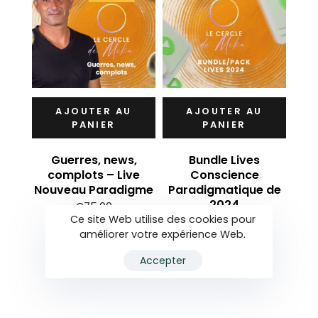
U
AJOUTER AU
AJOUTER AU
PANIER
PANIER
u,
ive
Guerres, news,
Bundle Lives
igme
complots – Live
Conscience
Nouveau Paradigme
Paradigmatique de
2024
€
75.00
Ce site Web utilise des cookies pour
Le
Le
€
106.00
€
150.00
améliorer votre expérience Web.
prix
prix
initial
actuel
Accepter
était :
est :
€150.00.
€106.00.